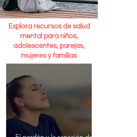
Explora recursos de salud
mental para niños,
adolescentes, parejas,
mujeres y familias
El perdón y la sanación del