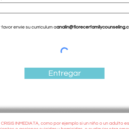
 favor envíe su currículum a
analin@florecerfamilycounseling.
Entregar
 CRISIS INMEDIATA, como por ejemplo si un niño o un adulto 