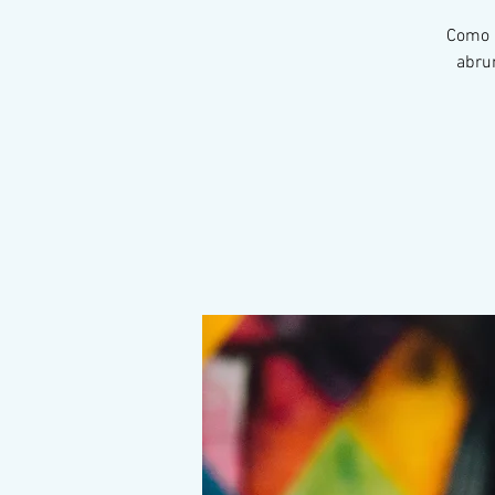
Como m
abrum