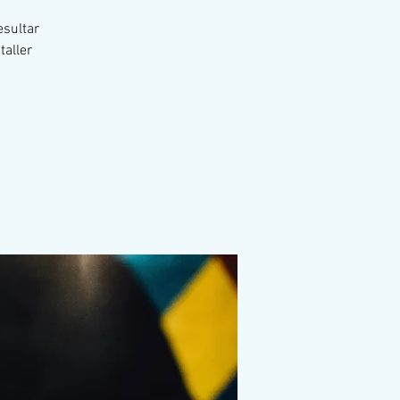
esultar
taller