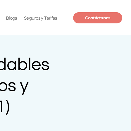
Blogs
Seguros y Tarifas
Contáctanos
udables
os y
1)