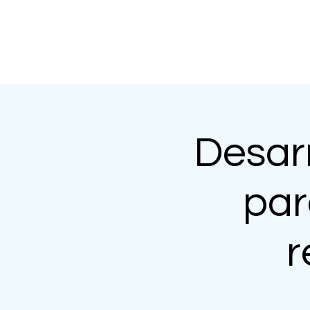
Desarr
par
r