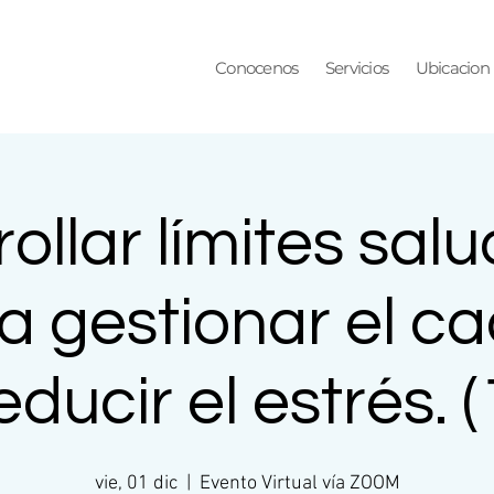
Conocenos
Servicios
Ubicacion
ollar límites sal
a gestionar el ca
educir el estrés. (
vie, 01 dic
  |  
Evento Virtual vía ZOOM