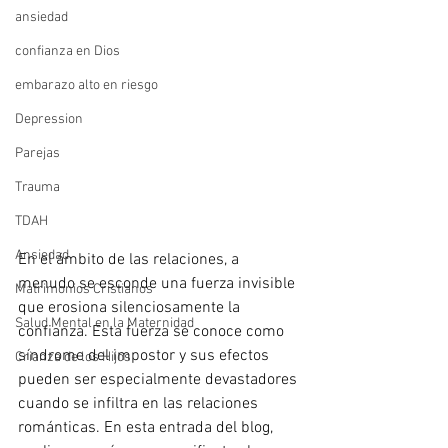
ansiedad
confianza en Dios
embarazo alto en riesgo
Depression
Parejas
Trauma
TDAH
Ansiedad
En el ámbito de las relaciones, a 
menudo se esconde una fuerza invisible 
Matrimonios Cristianos
que erosiona silenciosamente la 
Salud Mental en la Maternidad
confianza. Esta fuerza se conoce como 
síndrome del impostor y sus efectos 
Crianza de los Hijos
pueden ser especialmente devastadores 
cuando se infiltra en las relaciones 
románticas. En esta entrada del blog, 