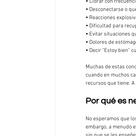
•
Llorar con frecuenci
•
Desconectarse o que
•
Reacciones explosiv
•
Dificultad para rec
•
Evitar situaciones q
•
Dolores de estómago
•
Decir "Estoy bien" 
Muchas de estas cond
cuando en muchos caso
recursos que tiene. A
Por qué es n
No esperamos que los 
embargo, a menudo es
sin que se les enseñe