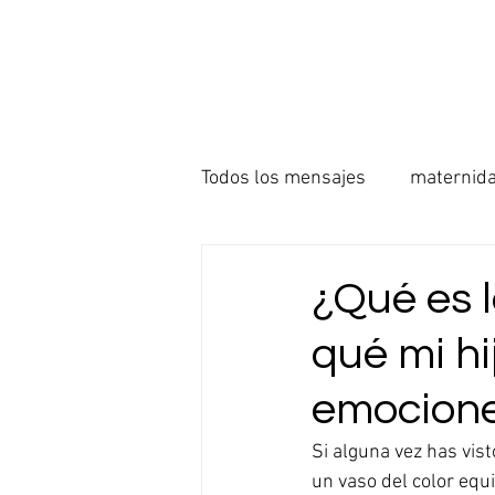
Todos los mensajes
maternid
embarazo alto en riesgo
¿Qué es l
qué mi hi
Matrimonios Cristianos
S
emocion
Si alguna vez has vist
un vaso del color equ