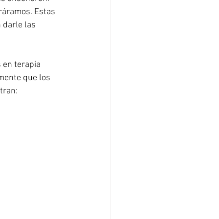
ráramos. Estas 
 darle las 
 en terapia 
mente que los 
tran: