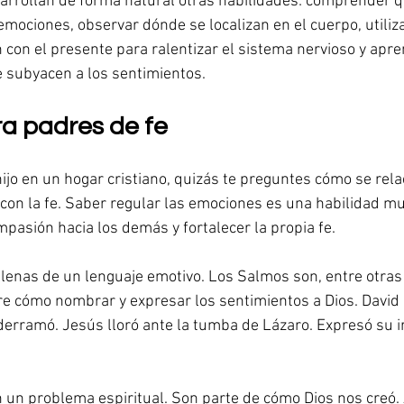
esarrollan de forma natural otras habilidades: comprender q
mociones, observar dónde se localizan en el cuerpo, utiliza
n con el presente para ralentizar el sistema nervioso y apr
 subyacen a los sentimientos.
a padres de fe
hijo en un hogar cristiano, quizás te preguntes cómo se rela
con la fe. Saber regular las emociones es una habilidad mu
pasión hacia los demás y fortalecer la propia fe.
llenas de un lenguaje emotivo. Los Salmos son, entre otras
re cómo nombrar y expresar los sentimientos a Dios. David 
 derramó. Jesús lloró ante la tumba de Lázaro. Expresó su ir
un problema espiritual. Son parte de cómo Dios nos creó.