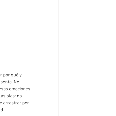
r por qué y 
esenta. No 
r esas emociones 
s olas: no 
e arrastrar por 
ad.