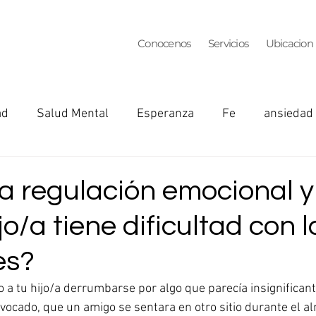
Conocenos
Servicios
Ubicacion
ad
Salud Mental
Esperanza
Fe
ansiedad
Depression
Parejas
Trauma
TDAH
Ansie
a regulación emocional y
jo/a tiene dificultad con l
alud Mental en la Maternidad
Crianza de los Hijos
es?
o a tu hijo/a derrumbarse por algo que parecía insignifican
ivocado, que un amigo se sentara en otro sitio durante el a