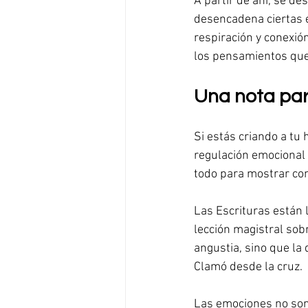
A partir de ahí, se d
desencadena ciertas e
respiración y conexió
los pensamientos que
Una nota par
Si estás criando a tu 
regulación emocional 
todo para mostrar com
Las Escrituras están 
lección magistral sob
angustia, sino que la
Clamó desde la cruz.
Las emociones no son 