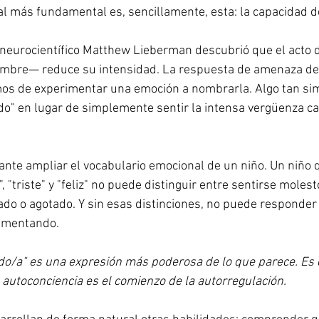
l más fundamental es, sencillamente, esta: la capacidad d
 neurocientífico Matthew Lieberman descubrió que el acto d
bre— reduce su intensidad. La respuesta de amenaza del
s de experimentar una emoción a nombrarla. Algo tan sim
o" en lugar de simplemente sentir la intensa vergüenza ca
ante ampliar el vocabulario emocional de un niño. Un niño 
, "triste" y "feliz" no puede distinguir entre sentirse molesto
do o agotado. Y sin esas distinciones, no puede responder 
imentando.
do/a" es una expresión más poderosa de lo que parece. Es 
a autoconciencia es el comienzo de la autorregulación.