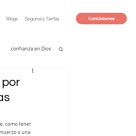
Blogs
Seguros y Tarifas
Contáctanos
confianza en Dios
dad
 por
as
te, como tener 
lmuerzo o una 