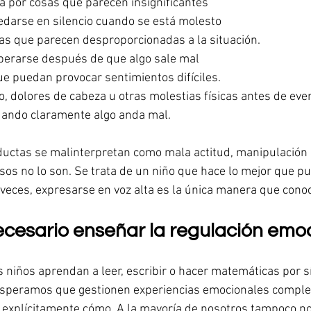
a por cosas que parecen insignificantes
darse en silencio cuando se está molesto
as que parecen desproporcionadas a la situación.
uperarse después de que algo sale mal
ue puedan provocar sentimientos difíciles.
, dolores de cabeza u otras molestias físicas antes de eve
cuando claramente algo anda mal.
uctas se malinterpretan como mala actitud, manipulación o
s no lo son. Se trata de un niño que hace lo mejor que pu
 veces, expresarse en voz alta es la única manera que cono
ecesario enseñar la regulación emoc
niños aprendan a leer, escribir o hacer matemáticas por sí 
peramos que gestionen experiencias emocionales complej
 explícitamente cómo. A la mayoría de nosotros tampoco n