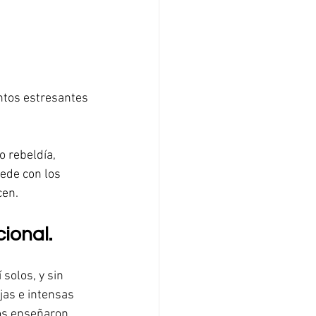
ntos estresantes
 rebeldía, 
ede con los 
cen.
ional.
solos, y sin 
as e intensas 
os enseñaron. 