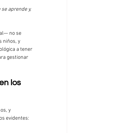
 se aprende y, 
al— no se 
 niños, y 
lógica a tener 
ra gestionar 
n los 
os, y 
os evidentes: