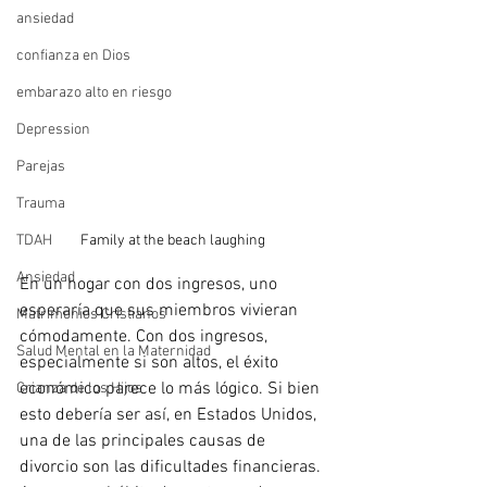
ansiedad
confianza en Dios
embarazo alto en riesgo
Depression
Parejas
Trauma
TDAH
Family at the beach laughing 
Ansiedad
En un hogar con dos ingresos, uno 
esperaría que sus miembros vivieran 
Matrimonios Cristianos
cómodamente. Con dos ingresos, 
Salud Mental en la Maternidad
especialmente si son altos, el éxito 
económico parece lo más lógico. Si bien 
Crianza de los Hijos
esto debería ser así, en Estados Unidos, 
una de las principales causas de 
divorcio son las dificultades financieras. 